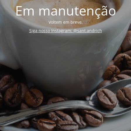
Em manutenção
Voltem em breve.
Siga nosso Instagram: @sant.andrich